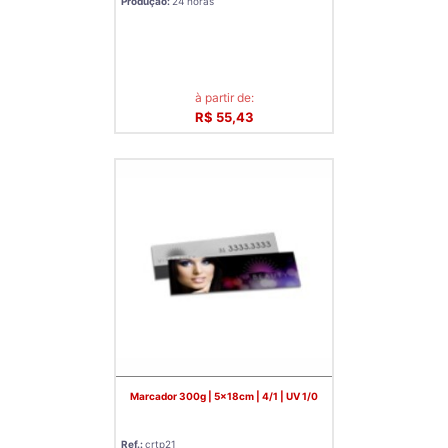
Produção:
24 horas
à partir de:
R$ 55,43
Marcador 300g | 5x18cm | 4/1 | UV 1/0
Ref.:
crtp21