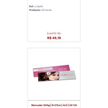
Ref.:
crtp04
Produção:
24 horas
à partir de:
R$ 46,19
Marcador 300g | 5x27cm | 4/4 | UV 1/0