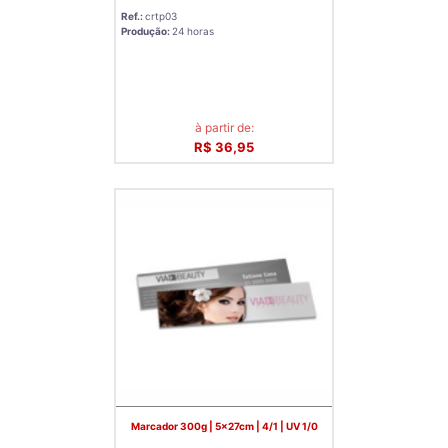
Ref.:
crtp03
Produção:
24 horas
à partir de:
R$ 36,95
Marcador 300g | 5x27cm | 4/1 | UV 1/0