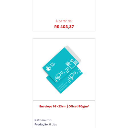
à partir de:
R$ 403,37
Envelope 16x23cm | Offset 90g/m²
Ref.:
env016
Produção:
6 dias