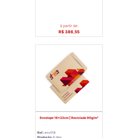
à partir de:
R$ 386,55
Envelope 16x23cm | Reciclado 90g/m²
Ref.:
env018
Produção:
6 dias