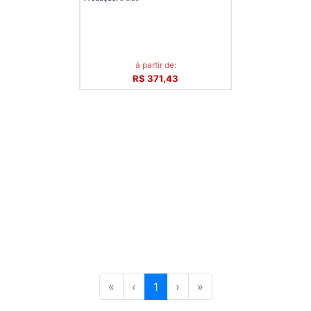
à partir de:
R$ 371,43
«
‹
1
›
»