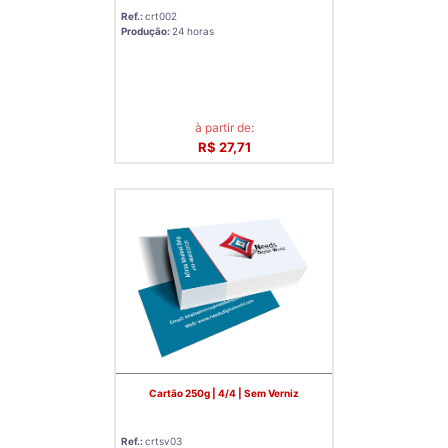
Ref.:
crt002
Produção:
24 horas
à partir de:
R$ 27,71
Cartão 250g | 4/4 | Sem Verniz
Ref.:
crtsv03