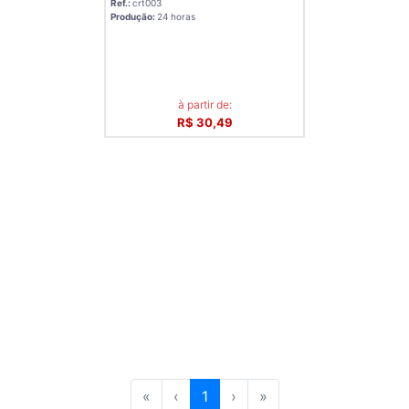
Ref.:
crt003
Produção:
24 horas
à partir de:
R$ 30,49
«
‹
1
›
»