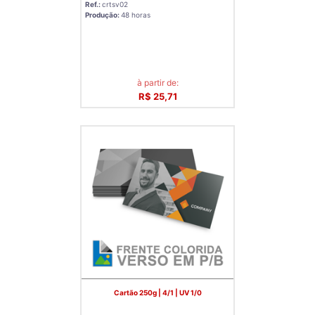
Ref.:
crtsv02
Produção:
48 horas
à partir de:
R$ 25,71
Cartão 250g | 4/1 | UV 1/0