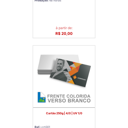
Produção:
48 horas
à partir de:
R$ 20,00
Cartão 250g | 4/0 | UV 1/0
Ref.:
crt001