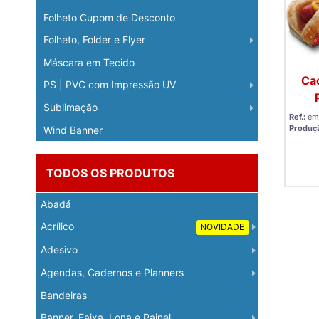
Folheto Cupom de Desconto
Folheto, Folder e Flyer
Máscara em Tecido
Ca
PS | PVC com Impressão UV
Sublimação
Ref.:
em
Produç
Wind Banner
TODOS OS PRODUTOS
Abadá
Acrílico
NOVIDADE
Adesivo
Agendas, Cadernos e Planners
Bandeiras
Banner, Faixa, Lona e Painel