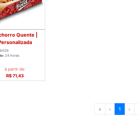
chorro Quente |
Personalizada
b026
ão:
24 horas
à partir de:
R$ 71,43
«
‹
1
›