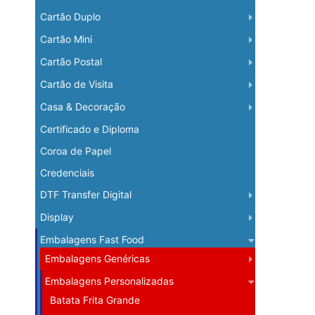
Cartão Duplo
Cartão Mini
Cartão Postal
Cartão de Visita
Casa & Decoração
Certificado e Diploma
Coroa de Papel
Credenciais
DTF Transfer Digital
Display
Embalagens Fast Food
Embalagens Genéricas
Embalagens Personalizadas
Batata Frita Grande