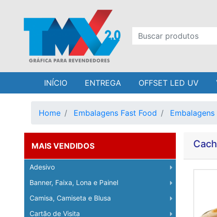
INÍCIO
ENTREGA
OFFSET LED UV
Home
Embalagens Fast Food
Embalagens 
Cach
MAIS VENDIDOS
Adesivo
Banner, Faixa, Lona e Painel
Camisa, Camiseta e Blusa
Cartão de Visita