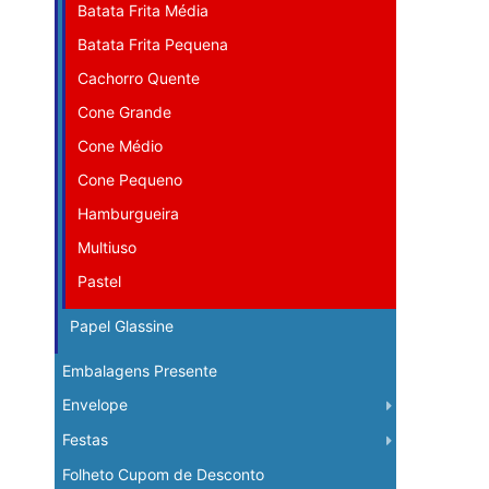
Batata Frita Média
Batata Frita Pequena
Cachorro Quente
Cone Grande
Cone Médio
Cone Pequeno
Hamburgueira
Multiuso
Pastel
Papel Glassine
Embalagens Presente
Envelope
Festas
Folheto Cupom de Desconto