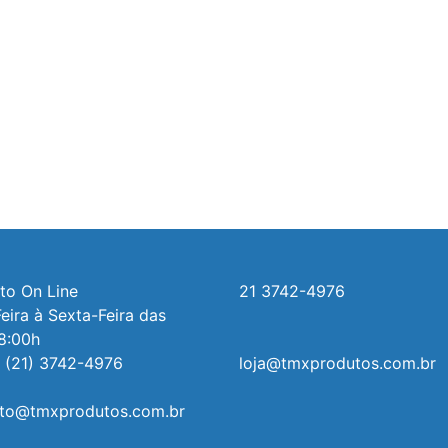
o On Line 

21 3742-4976
ira à Sexta-Feira das 
8:00h

 (21) 3742-4976

loja@tmxprodutos.com.br
to@tmxprodutos.com.br
