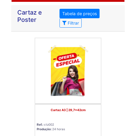
Cartaz e
Tabela de preços
Poster
Filtrar
Cartaz A3 | 29,7x42cm
Ref.:
ctz002
Produção:
24 horas