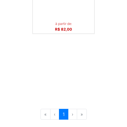
à partir de:
R$ 82,00
«
‹
1
›
»