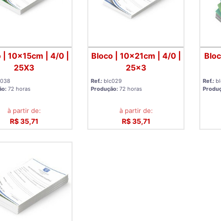
 | 10x15cm | 4/0 |
Bloco | 10x21cm | 4/0 |
Bloc
25X3
25x3
c038
Ref.:
blc029
Ref.:
b
ão:
72 horas
Produção:
72 horas
Produ
à partir de:
à partir de:
R$ 35,71
R$ 35,71