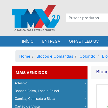
INÍCIO
ENTREGA
OFFSET LED UV
Home
Blocos e Comandas
Colorido
Blo
Bloc
MAIS VENDIDOS
Adesivo
Banner, Faixa, Lona e Painel
Camisa, Camiseta e Blusa
Cartão de Visita