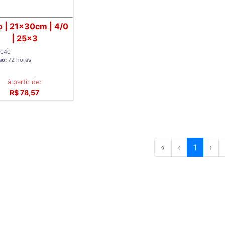
o | 21x30cm | 4/0
| 25x3
c040
ão:
72 horas
à partir de:
R$ 78,57
«
‹
1
›