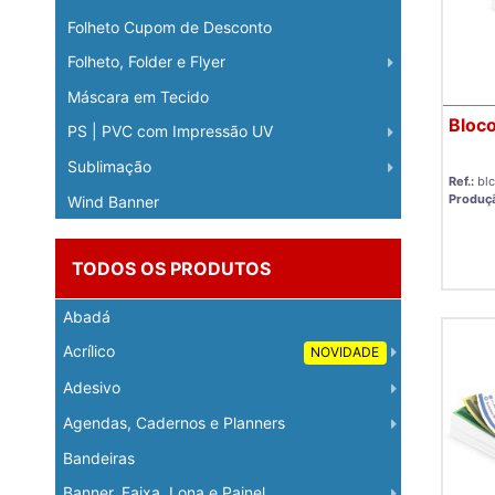
Folheto Cupom de Desconto
Folheto, Folder e Flyer
Máscara em Tecido
Bloco
PS | PVC com Impressão UV
Sublimação
Ref.:
bl
Produç
Wind Banner
TODOS OS PRODUTOS
Abadá
Acrílico
NOVIDADE
Adesivo
Agendas, Cadernos e Planners
Bandeiras
Banner, Faixa, Lona e Painel