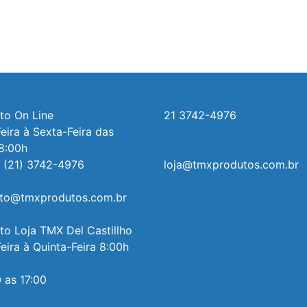
o On Line 

21 3742-4976
ira à Sexta-Feira das 
8:00h

 (21) 3742-4976

loja@tmxprodutos.com.br
to@tmxprodutos.com.br

o Loja TMX Del Castillho

ira à Quinta-Feira 8:00h 
 as 17:00