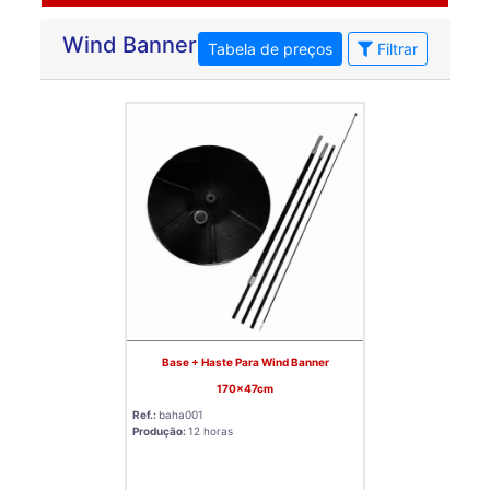
Wind Banner
Tabela de preços
Filtrar
Base + Haste Para Wind Banner
170x47cm
Ref.:
baha001
Produção:
12 horas