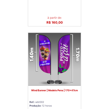
à partir de:
R$ 160,00
Wind Banner | Modelo Pena | 170x47cm
Ref.:
wbt002
Produção:
12 horas