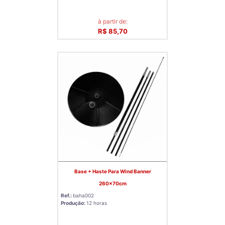
à partir de:
R$ 85,70
Base + Haste Para Wind Banner
260x70cm
Ref.:
baha002
Produção:
12 horas