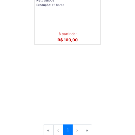
Ref.:
sub009
Produção:
12 horas
à partir de:
R$ 160,00
«
‹
1
›
»