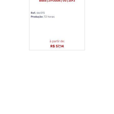
Bloco | 21x30cm | 1/0 | 25x3
Ref.:
blc015
Produção:
72 horas
à partir de:
R$ 57,14