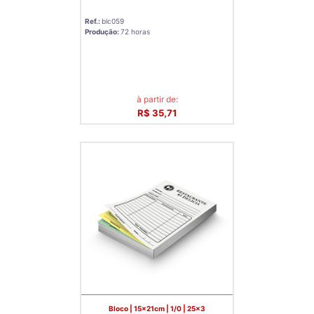
Ref.:
blc059
Produção:
72 horas
à partir de:
R$ 35,71
Bloco | 15x21cm | 1/0 | 25x3