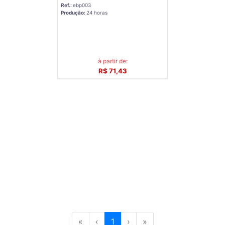
Ref.:
ebp003
Produção:
24 horas
à partir de:
R$ 71,43
«
‹
1
›
»