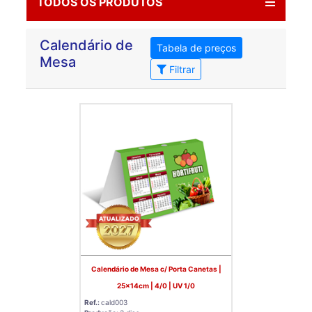
TODOS OS PRODUTOS
Calendário de
Tabela de preços
Mesa
Filtrar
Calendário de Mesa c/ Porta Canetas |
25x14cm | 4/0 | UV 1/0
Ref.:
cald003