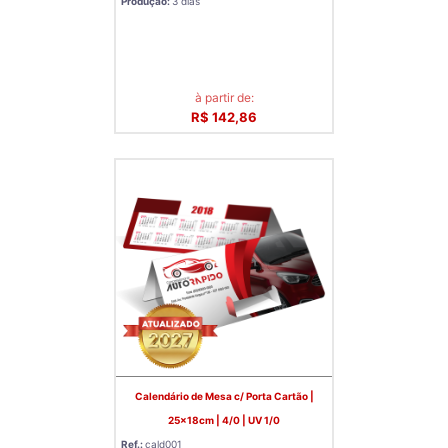
Produção:
3 dias
à partir de:
R$ 142,86
Calendário de Mesa c/ Porta Cartão |
25x18cm | 4/0 | UV 1/0
Ref.:
cald001