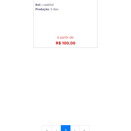
Ref.:
cald004
Produção:
3 dias
à partir de:
R$ 100,00
«
‹
1
›
»