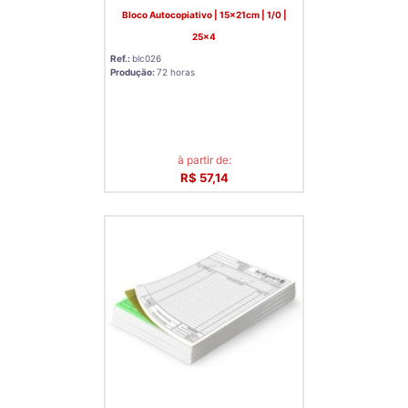
Bloco Autocopiativo | 15x21cm | 1/0 |
25x4
Ref.:
blc026
Produção:
72 horas
à partir de:
R$ 57,14