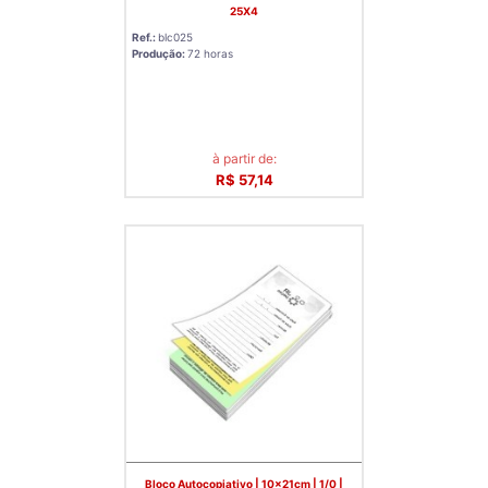
25X4
Ref.:
blc025
Produção:
72 horas
à partir de:
R$ 57,14
Bloco Autocopiativo | 10x21cm | 1/0 |