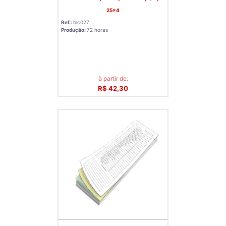
25x4
Ref.:
blc027
Produção:
72 horas
à partir de:
R$ 42,30