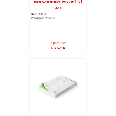
Bloco Autocopiativo | 10x30cm | 1/0 |
25x4
Ref.:
blc063
Produção:
72 horas
à partir de:
R$ 57,14