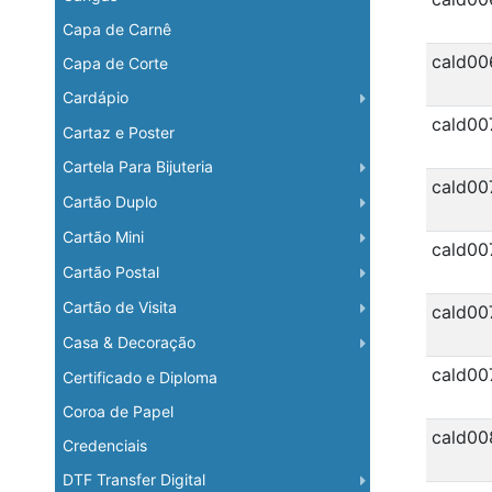
Capa de Carnê
cald00
Capa de Corte
Cardápio
cald00
Cartaz e Poster
Cartela Para Bijuteria
cald00
Cartão Duplo
Cartão Mini
cald00
Cartão Postal
Cartão de Visita
cald00
Casa & Decoração
cald00
Certificado e Diploma
Coroa de Papel
cald00
Credenciais
DTF Transfer Digital