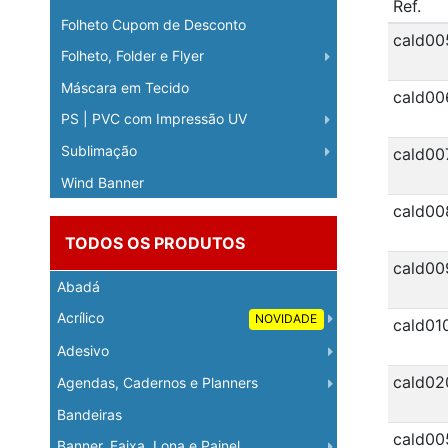
Ref.
Folheto Cupom de Desconto
cald00
Folheto, Folder e Flyer
Máscara em Tecido
cald00
PS | PVC com Impressão UV
Sublimação
cald00
Wind Banner
cald00
TODOS OS PRODUTOS
cald00
Abadá
Acrílico
NOVIDADE
cald01
Adesivo
cald02
Agendas, Cadernos e Planners
Bandeiras
cald00
Banner, Faixa, Lona e Painel