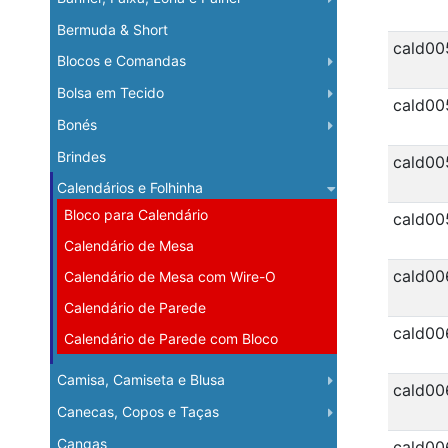
Bermuda & Short
cald00
Blocos e Comandas
Bolsa em Tecido
cald00
Bonés
Brindes
cald00
Calendários e Folhinha
Bloco para Calendário
cald00
Calendário de Mesa
cald00
Calendário de Mesa com Wire-O
Calendário de Parede
cald00
Calendário de Parede com Bloco
Camisa, Camiseta e Blusa
cald00
Canecas, Copos e Taças
Cangas
cald00