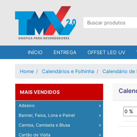
INÍCIO
ENTREGA
OFFSET LED UV
Home
Calendários e Folhinha
Calendário de
Calen
MAIS VENDIDOS
Adesivo
Lucro
Banner, Faixa, Lona e Painel
Camisa, Camiseta e Blusa
Cartão de Visita