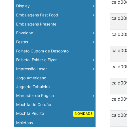
cald00
Display
Embalagens Fast Food
cald00
Embalagens Presente
Envelope
cald00
Festas
cald00
Folheto Cupom de Desconto
Folheto, Folder e Flyer
cald00
Impressão Laser
Jogo Americano
cald00
Jogo de Tabuleiro
Marcador de Página
cald00
Mochila de Cordão
Mochila Pirulito
NOVIDADE
cald00
Moletons