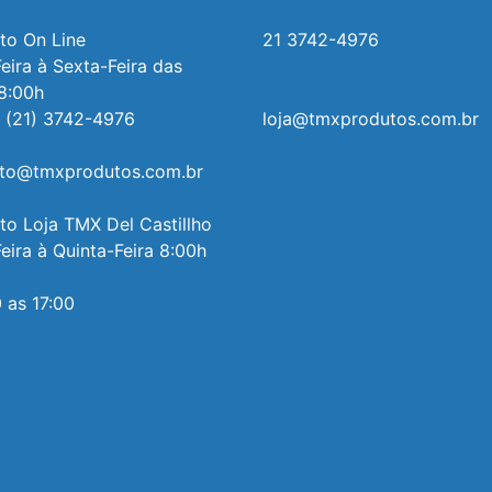
o On Line 

21 3742-4976
ira à Sexta-Feira das 
8:00h

 (21) 3742-4976

loja@tmxprodutos.com.br
to@tmxprodutos.com.br

o Loja TMX Del Castillho

ira à Quinta-Feira 8:00h 
 as 17:00