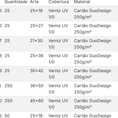
Quantidade
Arte
Cobertura
Material
5
25
25x18
Verniz UV
Cartão DuoDesign
1/0
250g/m²
6
25
20x27
Verniz UV
Cartão DuoDesign
1/0
250g/m²
7
25
21x30
Verniz UV
Cartão DuoDesign
1/0
250g/m²
8
25
25x36
Verniz UV
Cartão DuoDesign
1/0
250g/m²
9
25
30x42
Verniz UV
Cartão DuoDesign
1/0
250g/m²
0
250
36x50
Verniz UV
Cartão DuoDesign
1/0
250g/m²
0
250
45x60
Verniz UV
Cartão DuoDesign
1/0
250g/m²
5
50
25x18
Verniz UV
Cartão DuoDesign